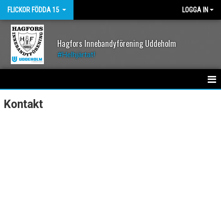
FLICKOR FÖDDA 15
LOGGA IN
Hagfors Innebandyförening Uddeholm
#Helhjärtat!
HEM
Kontakt
NYHETER
KALENDER
MATCHER
TRUPPEN
BILDGALLERI