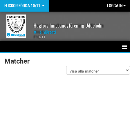
FLICKOR FÖDDA 10/11
LOGGA IN
Hagfors Innebandyförening Uddeholm
#Helhjärtat!
F10/11
HEM
Matcher
NYHETER
KALENDER
MATCHER
BILDGALLERI
DOKUMENT