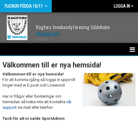
FLICKOR FÖDDA 10/11
LOGGA IN
Hagfors Innebandyförening Uddeholm
#Helhjärtat!
F10/11
HEM
Välkommen till er nya hemsida!
Välkommen till er nya hemsida!
NYHETER
För att komma igång så logga in uppe till
höger med er E-post och Lösenord.
KALENDER
Har ni frågor eller funderingar om
MATCHER
hemsidan så tveka inte att kontakta
vår
support
via mail eller telefon.
BILDGALLERI
Tack för att ni valde SportAdmin
DOKUMENT