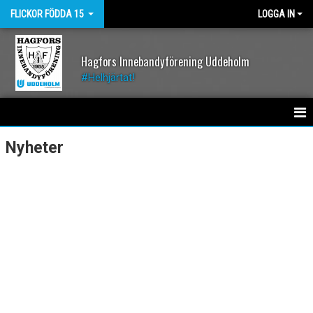
FLICKOR FÖDDA 15
LOGGA IN
Hagfors Innebandyförening Uddeholm
#Helhjärtat!
HEM
Nyheter
NYHETER
KALENDER
MATCHER
TRUPPEN
BILDGALLERI