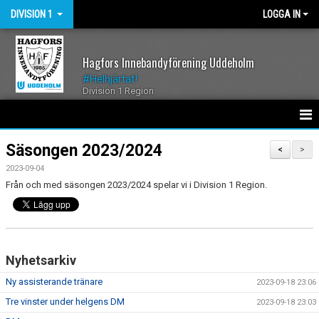
DIVISION 1
LOGGA IN
Hagfors Innebandyförening Uddeholm
#Helhjärtat!
Division 1 Region
HEM
Säsongen 2023/2024
<
>
2023-09-04
NYHETER
Från och med säsongen 2023/2024 spelar vi i Division 1 Region.
KALENDER
MATCHER
Nyhetsarkiv
TRUPPEN
Ny assisterande tränare
2023-09-18 23:06
BILDGALLERI
Tre vinster under helgens DM
2023-09-18 23:03