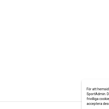
För att hemsid
SportAdmin. De
frivilliga cooki
acceptera des