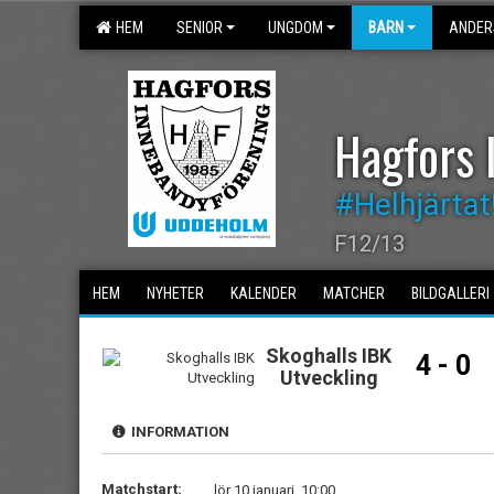
HEM
SENIOR
UNGDOM
BARN
ANDER
Hagfors 
#Helhjärtat
F12/13
HEM
NYHETER
KALENDER
MATCHER
BILDGALLERI
Skoghalls IBK
4 - 0
Utveckling
INFORMATION
Matchstart:
lör 10 januari, 10:00