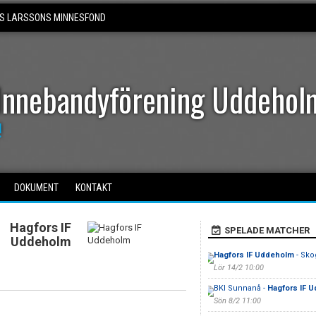
S LARSSONS MINNESFOND
Innebandyförening Uddehol
!
DOKUMENT
KONTAKT
Hagfors IF
SPELADE MATCHER
Uddeholm
Hagfors IF Uddeholm
- Sko
Lör 14/2 10:00
BKI Sunnanå -
Hagfors IF 
Sön 8/2 11:00