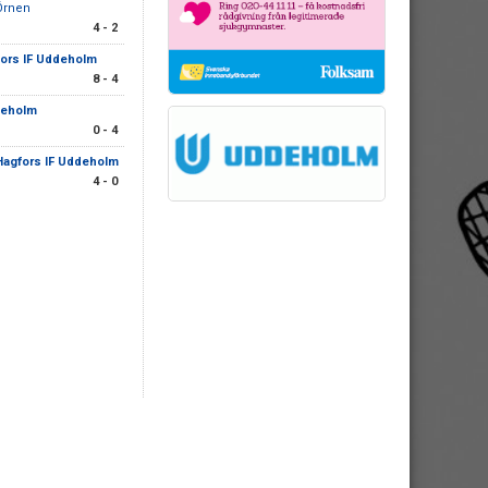
Örnen
4 - 2
ors IF Uddeholm
8 - 4
deholm
0 - 4
Hagfors IF Uddeholm
4 - 0