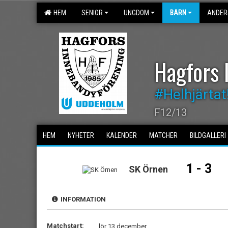
HEM
SENIOR
UNGDOM
BARN
ANDER
Hagfors 
#Helhjärtat
F12/13
HEM
NYHETER
KALENDER
MATCHER
BILDGALLERI
1 - 3
SK Örnen
INFORMATION
Matchstart:
lör 13 december,