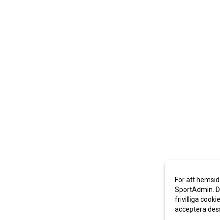
För att hemsid
SportAdmin. De
frivilliga cooki
acceptera des