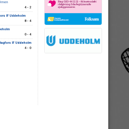
Örnen
4 - 2
ors IF Uddeholm
8 - 4
deholm
0 - 4
Hagfors IF Uddeholm
4 - 0