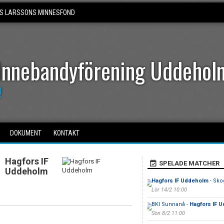
S LARSSONS MINNESFOND
Innebandyförening Uddehol
!
DOKUMENT
KONTAKT
Hagfors IF
SPELADE MATCHER
Uddeholm
Hagfors IF Uddeholm
- Sko
Lör 14/2 10:00
BKI Sunnanå -
Hagfors IF 
Sön 8/2 11:00