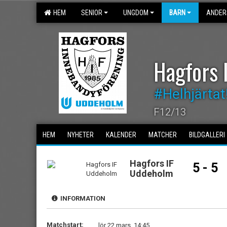
HEM
SENIOR
UNGDOM
BARN
ANDER
Hagfors 
#Helhjärtat
F12/13
HEM
NYHETER
KALENDER
MATCHER
BILDGALLERI
Hagfors IF
5 - 5
Uddeholm
INFORMATION
Matchstart:
lör 22 mars, 14:45