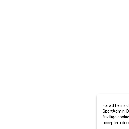
För att hemsid
SportAdmin. De
frivilliga cooki
acceptera des