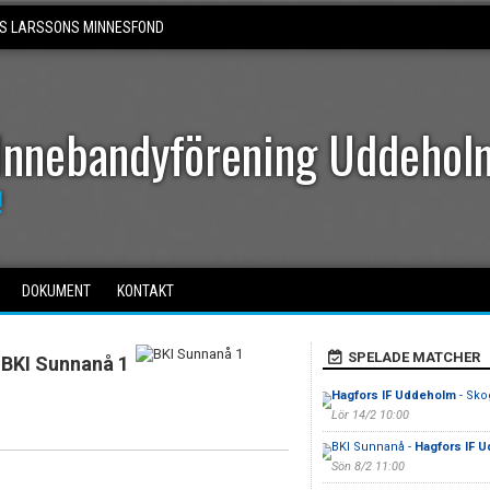
S LARSSONS MINNESFOND
Innebandyförening Uddehol
!
DOKUMENT
KONTAKT
SPELADE MATCHER
BKI Sunnanå 1
Hagfors IF Uddeholm
- Sko
Lör 14/2 10:00
BKI Sunnanå -
Hagfors IF 
Sön 8/2 11:00