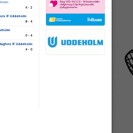
Örnen
4 - 2
ors IF Uddeholm
8 - 4
deholm
0 - 4
Hagfors IF Uddeholm
4 - 0